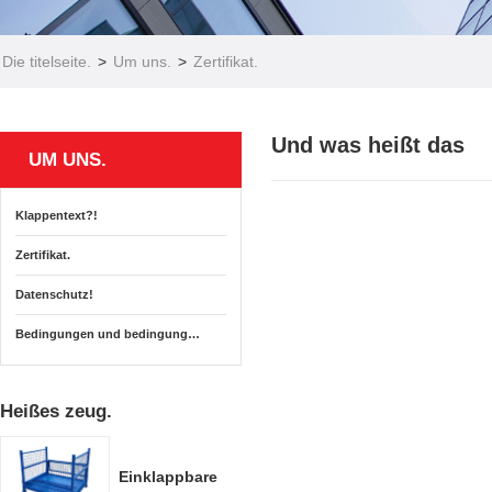
Die titelseite.
>
Um uns.
>
Zertifikat.
Und was heißt das
UM UNS.
Klappentext?!
Zertifikat.
Datenschutz!
Bedingungen und bedingungen.
Heißes zeug.
Einklappbare