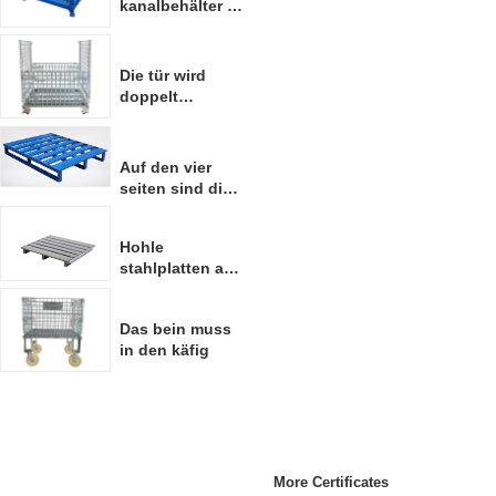
kanalbehälter in
guter tonlage
Die tür wird
doppelt
abfackeln
Auf den vier
seiten sind die
stäbchen als
gabelstapler
Hohle
hohl
stahlplatten aus
ververzinkten
zink
Das bein muss
in den käfig
More Certificates