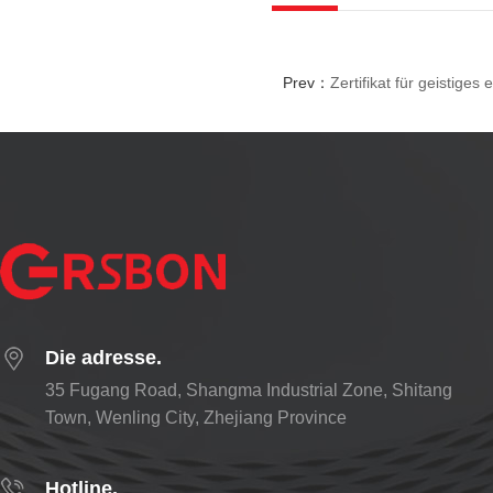
Prev：
Zertifikat für geistiges
Die adresse.
35 Fugang Road, Shangma Industrial Zone, Shitang
Town, Wenling City, Zhejiang Province
Hotline.