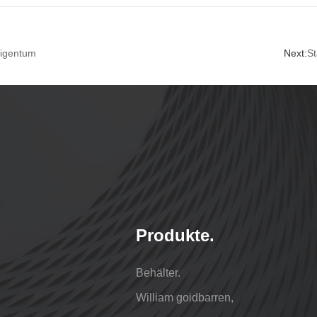
 eigentum
Next:
St
Produkte.
Behälter.
William goidbarren,