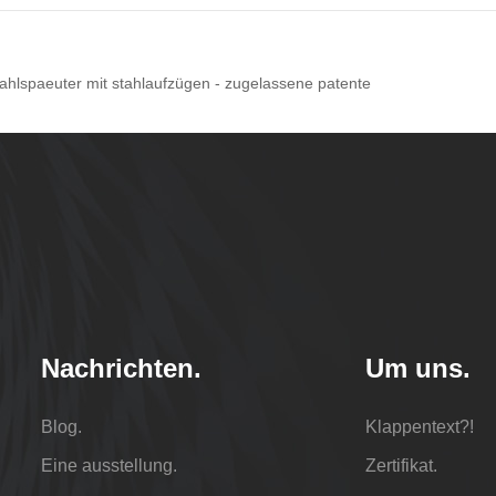
ahlspaeuter mit stahlaufzügen - zugelassene patente
Nachrichten.
Um uns.
Blog.
Klappentext?!
Eine ausstellung.
Zertifikat.